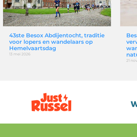
43ste Besox Abdijentocht, traditie
Bes
voor lopers en wandelaars op
ver
Hemelvaartsdag
wan
nat
13 mei 2026
21 no