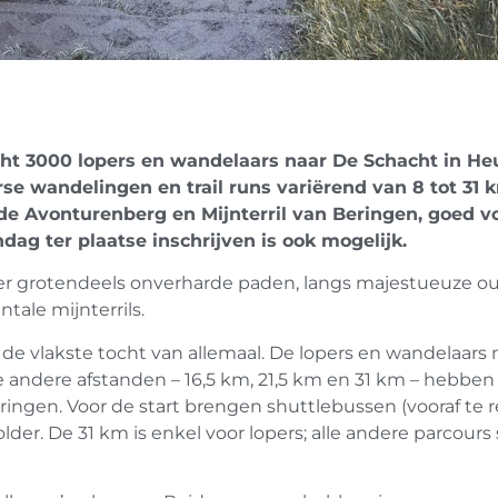
ocht 3000 lopers en wandelaars naar De Schacht in H
se wandelingen en trail runs variërend van 8 tot 31 
de Avonturenberg en Mijnterril van Beringen, goed v
dag ter plaatse inschrijven is ook mogelijk.
er grotendeels onverharde paden, langs majestueuze o
tale mijnterrils.
s de vlakste tocht van allemaal. De lopers en wandelaar
e andere afstanden – 16,5 km, 21,5 km en 31 km – hebben
eringen. Voor de start brengen shuttlebussen (vooraf te
er. De 31 km is enkel voor lopers; alle andere parcours