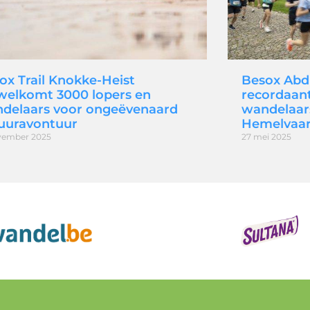
ox Trail Knokke-Heist
Besox Abd
welkomt 3000 lopers en
recordaant
delaars voor ongeëvenaard
wandelaar
uuravontuur
Hemelvaar
vember 2025
27 mei 2025