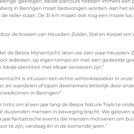
hallenge’ gekregen. Beide parcours hebben immers een p
berg in Beringen moet bedwongen worden. Aan het eind 
e teller staan. De 31 km maakt ook nog een mooie lus 
door de bossen van Heusden-Zolder, Stal en Korpel om v
“Met de Besox Mijnentocht laten we zien waar Heusden-Zol
voor iedereen, op eigen tempo en met een gedeelde goe
lokale identiteit met elkaar verweven zijn.”
jnentocht is intussen een echte winterklassieker in onze 
er, en wandelen of lopen deelnemers letterlijk door onze
erwelkomen in Beringen!”
 we trots om al een jaar lang de Besox Nature Trails te on
dat duizenden mensen in beweging bracht. We geloven st
 na jaar fantastische events die mensen motiveren om bu
or te zijn, vandaag én in de komende jaren.”