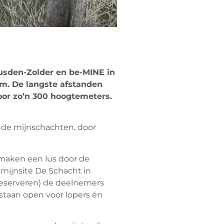
eusden-Zolder en be-MINE in
km. De langste afstanden
oor zo’n 300 hoogtemeters.
ude mijnschachten, door
s maken een lus door de
 mijnsite De Schacht in
 reserveren) de deelnemers
 staan open voor lopers én