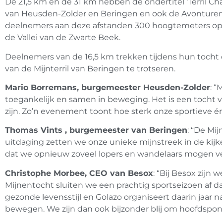
De 21,5 km en de 31 km hebben de ondertitel ‘Terril C
van Heusden-Zolder en Beringen en ook de Avonturen
deelnemers aan deze afstanden 300 hoogtemeters op d
de Vallei van de Zwarte Beek.
Deelnemers van de 16,5 km trekken tijdens hun tocht 
van de Mijnterril van Beringen te trotseren.
Mario Borremans, burgemeester Heusden-Zolder
: 
toegankelijk en samen in beweging. Het is een tocht 
zijn. Zo’n evenement toont hoe sterk onze sportieve én 
Thomas Vints , burgemeester van Beringen
: “De Mi
uitdaging zetten we onze unieke mijnstreek in de kijk
dat we opnieuw zoveel lopers en wandelaars mogen v
Christophe Morbee, CEO van Besox
: “Bij Besox zijn
Mijnentocht sluiten we een prachtig sportseizoen af 
gezonde levensstijl en Golazo organiseert daarin jaar
bewegen. We zijn dan ook bijzonder blij om hoofdspons