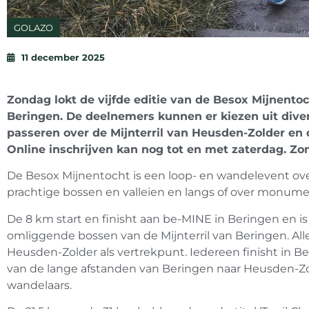
GOLAZO
11 december 2025
Zondag lokt de vijfde editie van de Besox Mijnent
Beringen. De deelnemers kunnen er kiezen uit diver
passeren over de Mijnterril van Heusden-Zolder en 
Online inschrijven kan nog tot en met zaterdag. Zon
De Besox Mijnentocht is een loop- en wandelevent ov
prachtige bossen en valleien en langs of over monumen
De 8 km start en finisht aan be-MINE in Beringen en i
omliggende bossen van de Mijnterril van Beringen. All
Heusden-Zolder als vertrekpunt. Iedereen finisht in B
van de lange afstanden van Beringen naar Heusden-Zold
wandelaars.