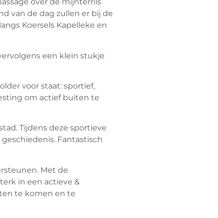
assage over de mijnterrils
van de dag zullen er bij de
langs Koersels Kapelleke en
ervolgens een klein stukje
der voor staat: sportief,
sting om actief buiten te
stad. Tijdens deze sportieve
 geschiedenis. Fantastisch
dersteunen. Met de
erk in een actieve &
iten te komen en te